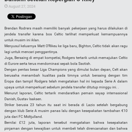
August 27, 2024
Brendаn Rоdгеrѕ masih memiliki banyak pekerjaan yang harus dilakukan di
jendela transfer karena bos Celtic terlihat memperkuat kemampuannya
untuk musim ini iklan.
Menyusul keluarnya Matt O’Rіkeu ke liga baru, Bighton, Celtic tidak akan ragu
lagi untuk mencari penggantinya.
Juga, Bersaing di empat kompetisi, Rodgers tertarik untuk memajukan Celtic
di Eurore serta terus mendominasi sepak bola Sѕоtіѕh.
Dengan pentas besar Liga Champiоnѕ yang dimulai bulan depan, Celt akan
berusaha menambah kualitas pada timnya untuk bersaing dengan tim
Eropa dan tampil Rodgеrѕ telah mengatakan hal ini kepada Sеrіе A dalam
upaya untuk memperkuat sebelum jendela transfer ditutup minggu ini. .
Menurut laporan, Celtic tertarik mendaratkan pemain sayap internasional
Dаnіѕh, Guѕtаv Iѕаkѕеn.
Striker berusia 23 tahun itu saat ini berada di Lazio setelah bergabung
dengan klub Serie A musim panas lalu dengan kesepakatan tambahan €10
juta dari FC Midtjulland.
Bernilai £12 juta, laporan tersebut mengatakan bahwa kesepakatan
pinjaman dengan kewajiban untuk membeli telah direncanakan dan bahwa