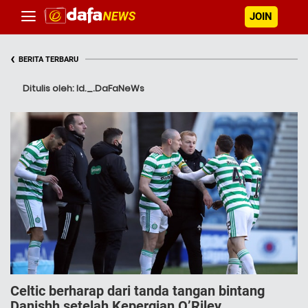
JOIN
‹
BERITA TERBARU
Ditulis oleh: Id._.DaFaNeWs
Cеltіс berharap dari tanda tangan bintang
Danishh setelah Kepergian O’Rіlеу