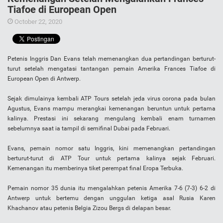
Tiafoe di European Open
October 22, 2020
Petenis Inggris Dan Evans telah memenangkan dua pertandingan berturut-
turut setelah mengatasi tantangan pemain Amerika Frances Tiafoe di
European Open di Antwerp.
Sejak dimulainya kembali ATP Tours setelah jeda virus corona pada bulan
Agustus, Evans mampu merangkai kemenangan beruntun untuk pertama
kalinya. Prestasi ini sekarang mengulang kembali enam turnamen
sebelumnya saat ia tampil di semifinal Dubai pada Februari.
Evans, pemain nomor satu Inggris, kini memenangkan pertandingan
berturut-turut di ATP Tour untuk pertama kalinya sejak Februari.
Kemenangan itu memberinya tiket perempat final Eropa Terbuka.
Pemain nomor 35 dunia itu mengalahkan petenis Amerika 7-6 (7-3) 6-2 di
Antwerp untuk bertemu dengan unggulan ketiga asal Rusia Karen
Khachanov atau petenis Belgia Zizou Bergs di delapan besar.