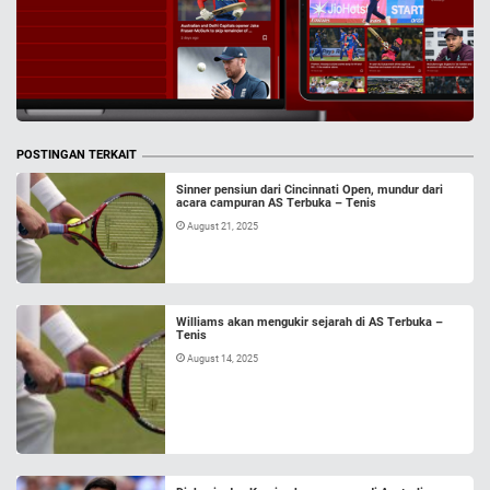
POSTINGAN TERKAIT
Sinner pensiun dari Cincinnati Open, mundur dari
acara campuran AS Terbuka – Tenis
August 21, 2025
Williams akan mengukir sejarah di AS Terbuka –
Tenis
August 14, 2025