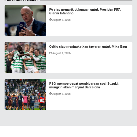
FA siap menarik dukungan untuk Presiden FIFA
Gianni Infantino
August 4, 2026
Celtic siap meningkatkan tawaran untuk Mika Baur
August 4, 2026
PSG mempercepat pembicaraan soal Suzuki;
mungkin akan menjual Barcelona
August 4, 2026