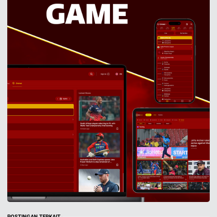
POSTINGAN TERKAIT