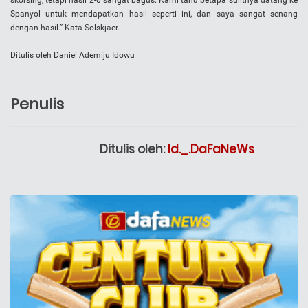
skorsing, tetapi hasil 2-0 sangat bagus. Kami tahu betapa sulitnya datang ke
Spanyol untuk mendapatkan hasil seperti ini, dan saya sangat senang
dengan hasil.” Kata Solskjaer.
Ditulis oleh Daniel Ademiju Idowu
Penulis
Ditulis oleh:
Id._.DaFaNeWs