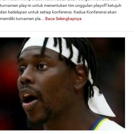
turnamen play-in untuk menentukan tim unggulan playoff ketujuh
dan kedelapan untuk setiap konferensi. Kedua Konferensi akan
memiliki turnamen pla...
Baca Selengkapnya