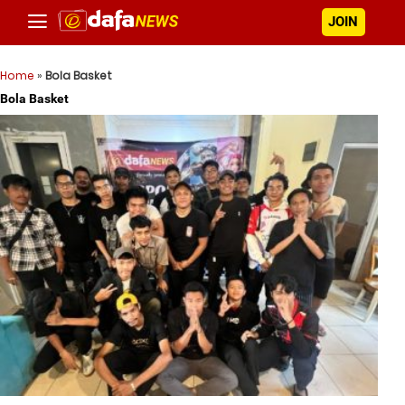
JOIN
Home
»
Bola Basket
Bola Basket