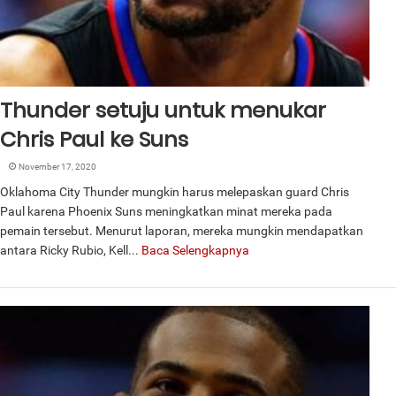
Thunder setuju untuk menukar
Chris Paul ke Suns
November 17, 2020
Oklahoma City Thunder mungkin harus melepaskan guard Chris
Paul karena Phoenix Suns meningkatkan minat mereka pada
pemain tersebut. Menurut laporan, mereka mungkin mendapatkan
antara Ricky Rubio, Kell...
Baca Selengkapnya