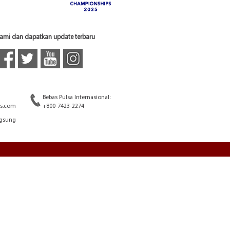
 kami dan dapatkan update terbaru
Bebas Pulsa Internasional:
s.com
+800-7423-2274
ngsung