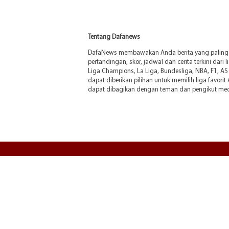
Tentang Dafanews
DafaNews membawakan Anda berita yang paling di
pertandingan, skor, jadwal dan cerita terkini dari 
Liga Champions, La Liga, Bundesliga, NBA, F1, AS 
dapat diberikan pilihan untuk memilih liga favorit
dapat dibagikan dengan teman dan pengikut medi