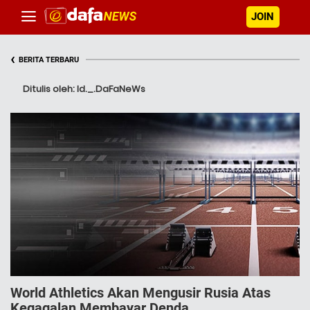
JOIN
‹
BERITA TERBARU
Ditulis oleh: Id._.DaFaNeWs
World Athletics Akan Mengusir Rusia Atas
Kegagalan Membayar Denda