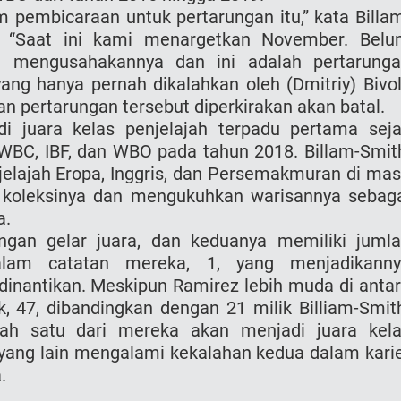
 pembicaraan untuk pertarungan itu,” kata Billa
. “Saat ini kami menargetkan November. Bel
 mengusahakannya dan ini adalah pertarung
ng hanya pernah dikalahkan oleh (Dmitriy) Bivol
an pertarungan tersebut diperkirakan akan batal.
i juara kelas penjelajah terpadu pertama sej
BC, IBF, dan WBO pada tahun 2018. Billam-Smit
elajah Eropa, Inggris, dan Persemakmuran di ma
 koleksinya dan mengukuhkan warisannya sebag
a.
engan gelar juara, dan keduanya memiliki juml
alam catatan mereka, 1, yang menjadikanny
dinantikan. Meskipun Ramirez lebih muda di anta
k, 47, dibandingkan dengan 21 milik Billiam-Smit
alah satu dari mereka akan menjadi juara kel
 yang lain mengalami kekalahan kedua dalam kari
.