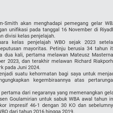
lam-Smith akan menghadapi pemegang gelar W
gan unifikasi pada tanggal 16 November di Riyad
divisi kelas penjelajah.
uara kelas penjelajah WBO sejak 2023 setel
putusan mayoritas. Petinju berusia 34 tahun i
ya dua kali, pertama melawan Mateusz Mastern
r 2023, dan terakhir melawan Richard Riakpor
k pada Juni 2024.
menjadi suatu kehormatan bagi saya untuk menja
engungkapkan kegembiraannya atas pertarung
ju pertama dari negaranya yang memenangkan gel
rsen Goulamirian untuk sabuk WBA awal tahun in
rekor impresif 46-1 dengan 30 KO dan sebelumn
O dari tahun 2016 hingga 2019.