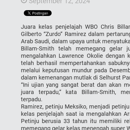
September 12, 2024
Juara kelas penjelajah WBO Chris Bil
Gilberto “Zurdo” Ramirez dalam pertarun
Arab Saudi, dalam upaya untuk menyatukan 
Billam-Smith telah memegang gelar j
mengalahkan Lawrence Okolie dengan ke
telah berhasil mempertahankan sabukn
melalui keputusan mundur pada Desembe
dalam kemenangan mutlak di Selhurst Par
“Ini ujian yang sangat berat dan akan 
juara terpadu,” kata Billam-Smith, m
terpadu.
Ramirez, petinju Meksiko, menjadi petin
kelas penjelajah saat ia mengalahkan A
Petinju berusia 33 tahun itu memiliki 
memegang gelar kelas menengah super WB