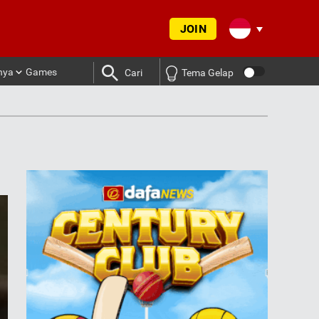
JOIN
nya
Games
Cari
Tema Gelap