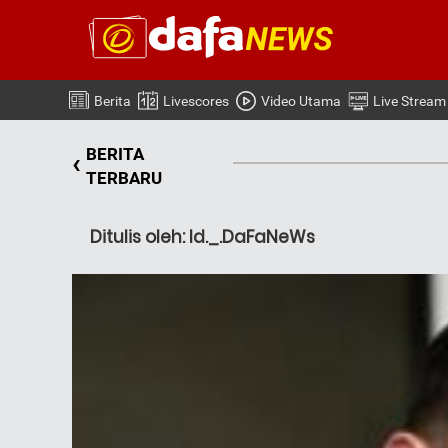
Berita
Livescores
Video Utama
Live Stream
BERITA
‹
TERBARU
Ditulis oleh: Id._.DaFaNeWs