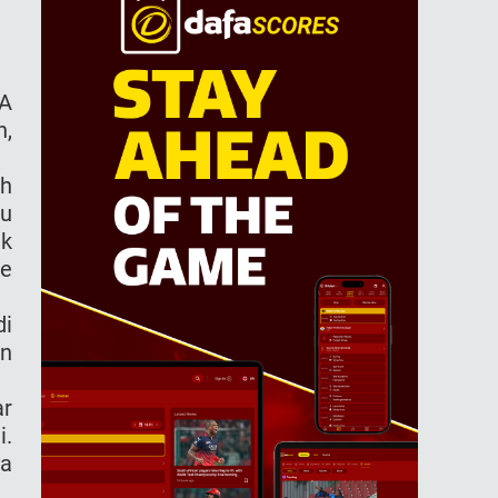
BA
h,
ah
tu
ak
he
di
an
ar
i.
ya