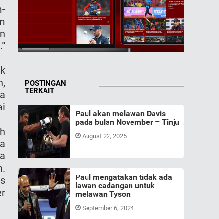
m-
um
an
.”
ak
h,
POSTINGAN
TERKAIT
sa
ai
Paul akan melawan Davis
pada bulan November – Tinju
ah
August 22, 2025
a
ra
h.
Paul mengatakan tidak ada
as
lawan cadangan untuk
er
melawan Tyson
September 6, 2024