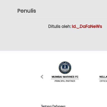
Penulis
Ditulis oleh:
Id._.DaFaNeWs
Tentang Dafanews