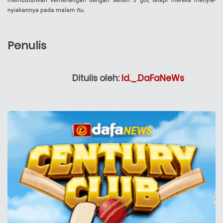
membutuhkan kemenangan dengan selisih 3 gol, tetapi mereka menyia-
nyiakannya pada malam itu.
Penulis
Ditulis oleh:
Id._.DaFaNeWs