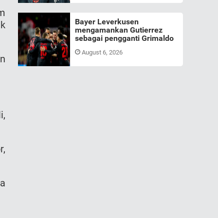
um
Bayer Leverkusen
uk
mengamankan Gutierrez
sebagai pengganti Grimaldo
August 6, 2026
an
i,
r,
la