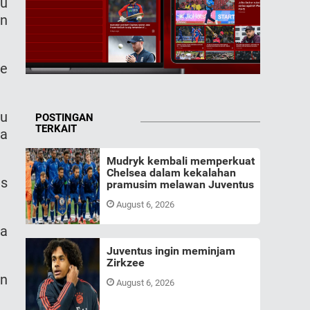
ru
en
ke
u
POSTINGAN
TERKAIT
ka
Mudryk kembali memperkuat
Chelsea dalam kekalahan
us
pramusim melawan Juventus
August 6, 2026
pa
Juventus ingin meminjam
Zirkzee
en
August 6, 2026