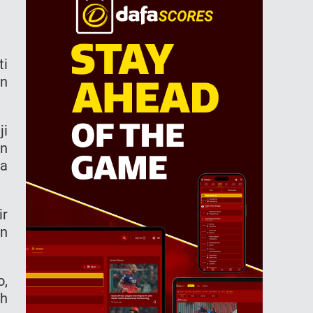
ti
in
ji
an
ra
ir
an
o,
ah