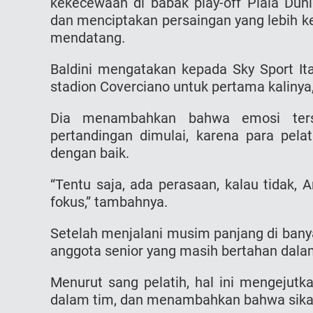
kekecewaan di babak play-off Piala Du
dan menciptakan persaingan yang lebih k
mendatang.
Baldini mengatakan kepada Sky Sport It
stadion Coverciano untuk pertama kaliny
Dia menambahkan bahwa emosi terse
pertandingan dimulai, karena para pel
dengan baik.
“Tentu saja, ada perasaan, kalau tidak,
fokus,” tambahnya.
Setelah menjalani musim panjang di ban
anggota senior yang masih bertahan dalam
Menurut sang pelatih, hal ini mengejutk
dalam tim, dan menambahkan bahwa sikap s