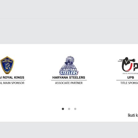
Ikuti
sorot di dunia Olahraga. Ini menyajikan Anda
liga dan acara paling bergengsi - Liga Premier,
Terbuka, Piala Dunia, dan banyak lagi. Anda juga