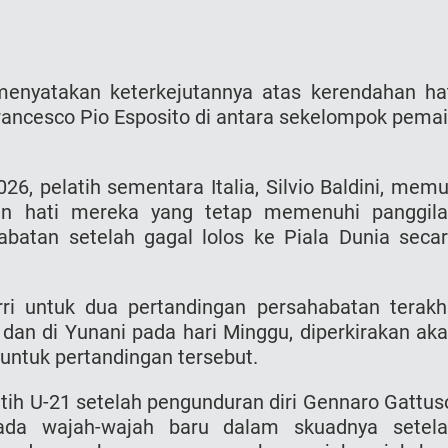
, menyatakan keterkejutannya atas kerendahan ha
rancesco Pio Esposito di antara sekelompok pema
26, pelatih sementara Italia, Silvio Baldini, memu
an hati mereka yang tetap memenuhi panggil
abatan setelah gagal lolos ke Piala Dunia seca
ri untuk dua pertandingan persahabatan terakh
dan di Yunani pada hari Minggu, diperkirakan ak
ntuk pertandingan tersebut.
latih U-21 setelah pengunduran diri Gennaro Gattus
da wajah-wajah baru dalam skuadnya setel