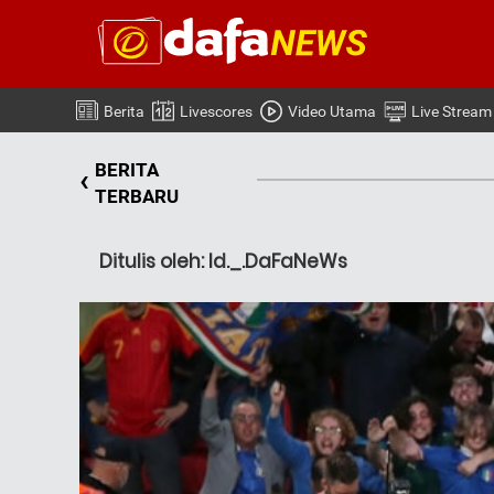
Berita
Livescores
Video Utama
Live Stream
BERITA
‹
TERBARU
Ditulis oleh: Id._.DaFaNeWs