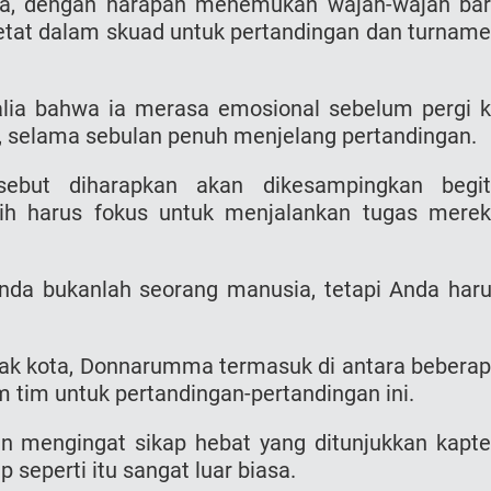
nia, dengan harapan menemukan wajah-wajah ba
etat dalam skuad untuk pertandingan dan turnam
alia bahwa ia merasa emosional sebelum pergi 
a, selama sebulan penuh menjelang pertandingan.
but diharapkan akan dikesampingkan begit
atih harus fokus untuk menjalankan tugas mere
 Anda bukanlah seorang manusia, tetapi Anda har
yak kota, Donnarumma termasuk di antara bebera
 tim untuk pertandingan-pertandingan ini.
an mengingat sikap hebat yang ditunjukkan kapt
eperti itu sangat luar biasa.