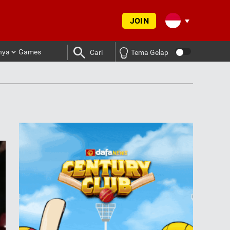
JOIN
nya
Games
Cari
Tema Gelap