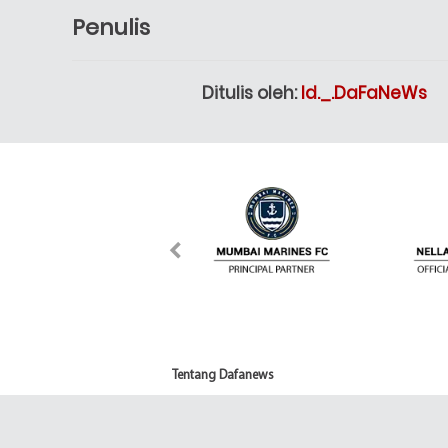
Penulis
Ditulis oleh:
Id._.DaFaNeWs
Tentang Dafanews
DafaNews membawakan Anda berita yang paling di
pertandingan, skor, jadwal dan cerita terkini dari 
Liga Champions, La Liga, Bundesliga, NBA, F1, AS 