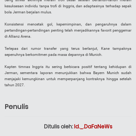
Sang striker akhirnya meraih trofi besar setelah bertahun-tahun meraih
kesuksesan individu tanpa trofi di Inggris, dan adaptasinya terhadap sepak
bola Jerman berjalan mulus.
Konsistensi mencetak gol, kepemimpinan, dan pengaruhnya dalam
pertandingan-pertandingan penting telah menjadikannya favorit penggemar
di Allianz Arena.
Terlepas dari rumor transfer yang terus berlanjut, Kane tampaknya
sepenuhnya berkomitmen pada masa depannya di Munich.
Kapten timnas Inggris itu sering berbicara positif tentang kehidupan di
Jerman, sementara laporan menunjukkan bahwa Bayern Munich sudah
menjajaki kemungkinan untuk memperpanjang kontraknya hingga setelah
tahun 2027.
Penulis
Ditulis oleh:
Id._.DaFaNeWs