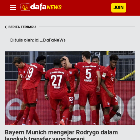
JOIN
‹
BERITA TERBARU
Ditulis oleh: Id._.DaFaNeWs
Bayern Munich mengejar Rodrygo dalam
langkah transfer yang berani