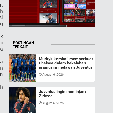
t
ah
si
ng
ak
pi
POSTINGAN
TERKAIT
ga
Mudryk kembali memperkuat
ya
Chelsea dalam kekalahan
an
pramusim melawan Juventus
im
August 6, 2026
i.
ah
Juventus ingin meminjam
Zirkzee
August 6, 2026