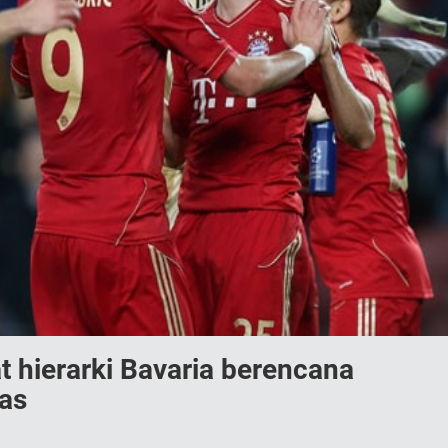
at hierarki Bavaria berencana
as