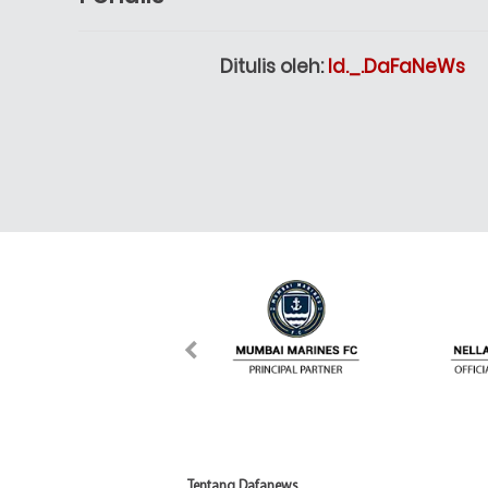
Ditulis oleh:
Id._.DaFaNeWs
Tentang Dafanews