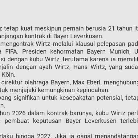
z tetap kuat meskipun pemain berusia 21 tahun i
jangan kontrak di Bayer Leverkusen.
 mengontrak Wirtz melalui klausul pelepasan pa
 FIFA. Presiden kehormatan Bayern Munich, U
si dengan kubu Wirtz, terutama karena ia memili
jalin dengan ayah Wirtz, Hans Wirtz, yang sud
 Köln.
direktur olahraga Bayern, Max Eberl, menghubun
ntuk menjajaki kemungkinan kepindahan.
yang signifikan untuk kesepakatan potensial, teta
n.
un 2026 dalam kontrak barunya, kubu Wirtz per
 pembuat keputusan Bayer Leverkusen terleb
erlaku hingga 2027. Jika ia gagal menandatanga