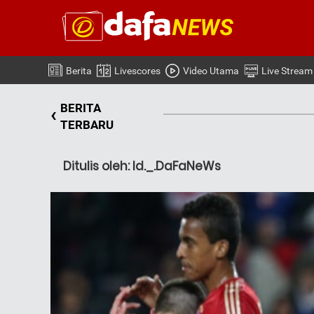
Berita
Livescores
Video Utama
Live Stream
BERITA
‹
TERBARU
Ditulis oleh: Id._.DaFaNeWs