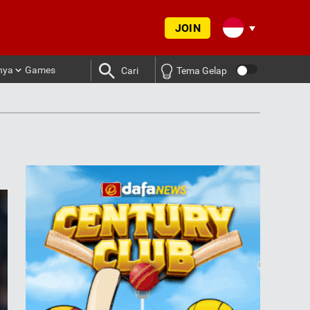
JOIN
nya
Games
Cari
Tema Gelap