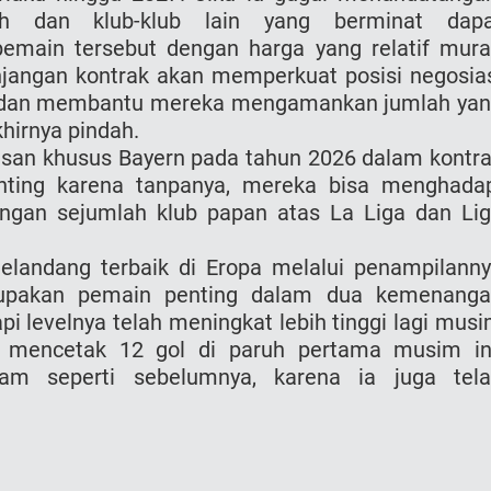
ch dan klub-klub lain yang berminat dapa
main tersebut dengan harga yang relatif mur
njangan kontrak akan memperkuat posisi negosia
ng dan membantu mereka mengamankan jumlah ya
hirnya pindah.
pasan khusus Bayern pada tahun 2026 dalam kontr
nting karena tanpanya, mereka bisa menghada
engan sejumlah klub papan atas La Liga dan Li
gelandang terbaik di Eropa melalui penampilann
upakan pemain penting dalam dua kemenang
api levelnya telah meningkat lebih tinggi lagi mus
ah mencetak 12 gol di paruh pertama musim in
am seperti sebelumnya, karena ia juga tel