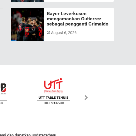
Bayer Leverkusen
mengamankan Gutierrez
sebagai pengganti Grimaldo
August 6, 2026
 kami dan dapatkan update terbaru