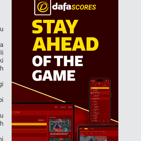
tu
da
li
ki
ah
gi
pi
lu
ih
ni