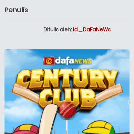
Penulis
Ditulis oleh:
Id._.DaFaNeWs