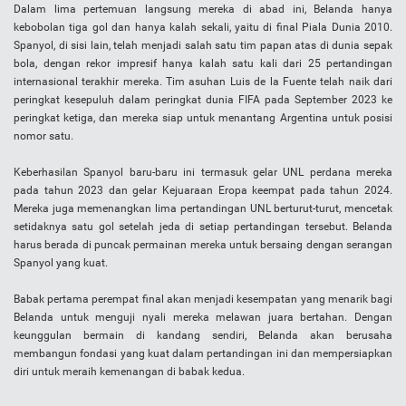
Dalam lima pertemuan langsung mereka di abad ini, Belanda hanya
kebobolan tiga gol dan hanya kalah sekali, yaitu di final Piala Dunia 2010.
Spanyol, di sisi lain, telah menjadi salah satu tim papan atas di dunia sepak
bola, dengan rekor impresif hanya kalah satu kali dari 25 pertandingan
internasional terakhir mereka. Tim asuhan Luis de la Fuente telah naik dari
peringkat kesepuluh dalam peringkat dunia FIFA pada September 2023 ke
peringkat ketiga, dan mereka siap untuk menantang Argentina untuk posisi
nomor satu.
Keberhasilan Spanyol baru-baru ini termasuk gelar UNL perdana mereka
pada tahun 2023 dan gelar Kejuaraan Eropa keempat pada tahun 2024.
Mereka juga memenangkan lima pertandingan UNL berturut-turut, mencetak
setidaknya satu gol setelah jeda di setiap pertandingan tersebut. Belanda
harus berada di puncak permainan mereka untuk bersaing dengan serangan
Spanyol yang kuat.
Babak pertama perempat final akan menjadi kesempatan yang menarik bagi
Belanda untuk menguji nyali mereka melawan juara bertahan. Dengan
keunggulan bermain di kandang sendiri, Belanda akan berusaha
membangun fondasi yang kuat dalam pertandingan ini dan mempersiapkan
diri untuk meraih kemenangan di babak kedua.