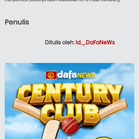
memperkokoh posisinya dalam kesuksesan tim di masa mendatang.
Penulis
Ditulis oleh:
Id._.DaFaNeWs