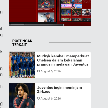
in
at
ng
POSTINGAN
TERKAIT
uk
Mudryk kembali memperkuat
Chelsea dalam kekalahan
pramusim melawan Juventus
an
August 6, 2026
in
li
Juventus ingin meminjam
Zirkzee
August 6, 2026
ng