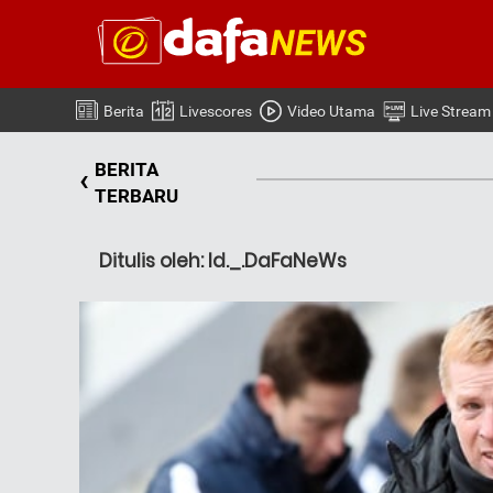
Berita
Livescores
Video Utama
Live Stream
BERITA
‹
TERBARU
Ditulis oleh: Id._.DaFaNeWs