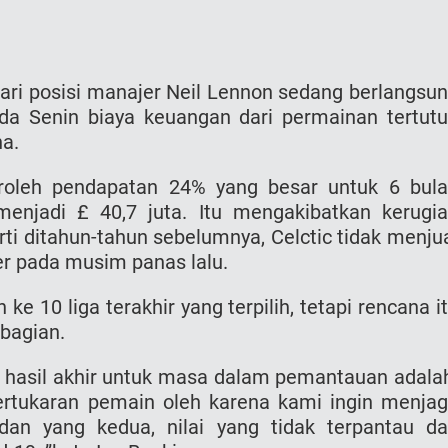
ri posisi manajer Nеіl Lennon sedang berlangsu
da Senin biaya keuangan dari permainan tertut
na.
eroleh pendapatan 24% yang besar untuk 6 bul
enjadi £ 40,7 juta. Itu mengakibatkan kerugi
erti ditahun-tahun sebelumnya, Celctic tidak menju
er pada musim panas lalu.
e 10 liga terakhir yang terpilih, tetapi rencana i
 bagian.
 hasil akhir untuk masa dalam pemantauan adala
ertukaran pemain oleh karena kami ingin menja
an yang kedua, nilai yang tidak terpantau d