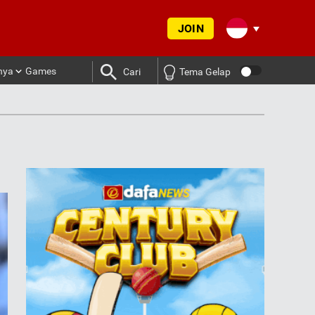
JOIN
nya
Games
Cari
Tema Gelap