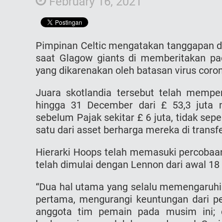
February 16, 2021
Pimpinan Celtic mengatakan tanggapan da
saat Glagоw giants di memberitakan pa
yang dikarenakan oleh batasan virus coro
Juara skotlandia tersebut telah memp
hingga 31 December dari £ 53,3 juta m
sebelum Pajak sekitar £ 6 juta, tidak sep
satu dari asset berharga mereka di transf
Hierarki Hоорѕ telah memasuki percobaan k
telah dimulai dengan Lеnnоn dari awal 18
“Dua hal utama yang selalu memengaruhi
pertama, mengurangi keuntungan dari p
anggota tim pemain pada musim ini; d