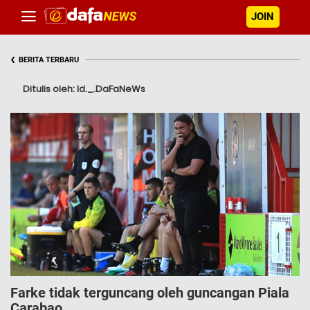
JOIN
‹
BERITA TERBARU
Ditulis oleh: Id._.DaFaNeWs
Farke tidak terguncang oleh guncangan Piala
Carabao