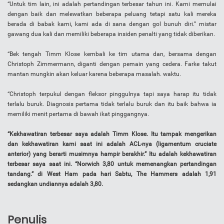
“Untuk tim lain, ini adalah pertandingan terbesar tahun ini. Kami memulai
dengan baik dan melewatkan beberapa peluang tetapi satu kali mereka
berada di babak kami, kami ada di sana dengan gol bunuh diri.” mistar
gawang dua kali dan memiliki beberapa insiden penalti yang tidak diberikan.
“Bek tengah Timm Klose kembali ke tim utama dan, bersama dengan
Christoph Zimmermann, diganti dengan pemain yang cedera. Farke takut
mantan mungkin akan keluar karena beberapa masalah. waktu.
“Christoph terpukul dengan fleksor pinggulnya tapi saya harap itu tidak
terlalu buruk. Diagnosis pertama tidak terlalu buruk dan itu baik bahwa ia
memiliki menit pertama di bawah ikat pinggangnya.
“Kekhawatiran terbesar saya adalah Timm Klose. Itu tampak mengerikan
dan kekhawatiran kami saat ini adalah ACL-nya (ligamentum cruciate
anterior) yang berarti musimnya hampir berakhir.” Itu adalah kekhawatiran
terbesar saya saat ini. “Norwich 3,80 untuk memenangkan pertandingan
tandang.” di West Ham pada hari Sabtu, The Hammers adalah 1,91
sedangkan undiannya adalah 3,80.
Penulis