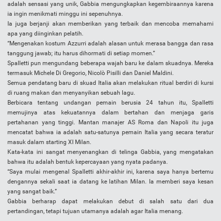
adalah sensasi yang unik, Gabbia mengungkapkan kegembiraannya karena
ia ingin menikmati minggu ini sepenuhnya.
Ia juga berjanji akan memberikan yang terbaik dan mencoba memahami
apa yang diinginkan pelatih.
“Mengenakan kostum Azzurri adalah alasan untuk merasa bangga dan rasa
tanggung jawab; itu harus dihormati di setiap momen.”
Spalletti pun mengundang beberapa wajah baru ke dalam skuadnya. Mereka
termasuk Michele Di Gregorio, Nicolò Pisilli dan Daniel Maldini.
Semua pendatang baru di skuad Italia akan melakukan ritual berdiri di kursi
di ruang makan dan menyanyikan sebuah lagu.
Berbicara tentang undangan pemain berusia 24 tahun itu, Spalletti
memujinya atas kekuatannya dalam bertahan dan menjaga garis
pertahanan yang tinggi. Mantan manajer AS Roma dan Napoli itu juga
mencatat bahwa ia adalah satu-satunya pemain Italia yang secara teratur
masuk dalam starting XI Milan.
Kata-kata ini sangat menyenangkan di telinga Gabbia, yang mengatakan
bahwa itu adalah bentuk kepercayaan yang nyata padanya.
“Saya mulai mengenal Spalletti akhir-akhir ini, karena saya hanya bertemu
dengannya sekali saat ia datang ke latihan Milan. Ia memberi saya kesan
yang sangat baik.”
Gabbia berharap dapat melakukan debut di salah satu dari dua
pertandingan, tetapi tujuan utamanya adalah agar Italia menang.