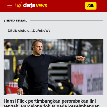
JOIN
‹
BERITA TERBARU
Ditulis oleh: Id._.DaFaNeWs
Hansi Flick pertimbangkan perombakan lini
tengah, Barcelona fokus pada keseimbangan