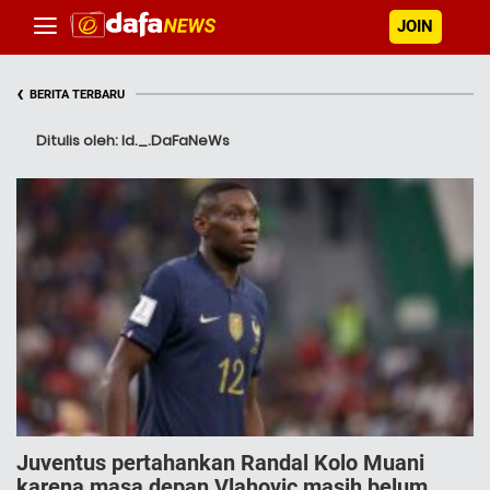
JOIN
‹
BERITA TERBARU
Ditulis oleh: Id._.DaFaNeWs
Juventus pertahankan Randal Kolo Muani
karena masa depan Vlahovic masih belum