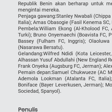
Republik Benin akan berharap untuk m
mengintai mereka.
Penjaga gawang:Stanley Nwabali (Chippa U
Italia); Amas Obasogie (Fasil Kenema SC, 
Pembela:William Ekong (Al-Kholood FC, 
Turki); Bruno Onyemaechi (Boavista FC, Po
Bassey (Fulham FC, Inggris); Olaoluwa A
(Nasarawa Bersatu).
Gelandang:Wilfred Ndidi (Kota Leicester,
Alhassan Yusuf Abdullahi (New England Revo
Frank Onyeka (Augsburg FC, Jerman); Alex 
Pemain depan:Samuel Chukwueze (AC Milan,
Ademola Lookman (Atalanta FC, Italia);
Boniface (Bayer Leverkusen, Jerman); Mo
Sociedad, Spanyol).
Penulis