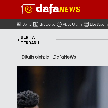
Berita
Livescores
Video Utama
Live Stream
BERITA
‹
TERBARU
Ditulis oleh: Id._.DaFaNeWs