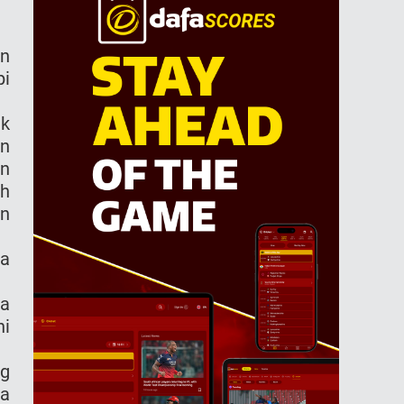
an
pi
ak
an
an
ah
an
ga
ua
ni
ng
a