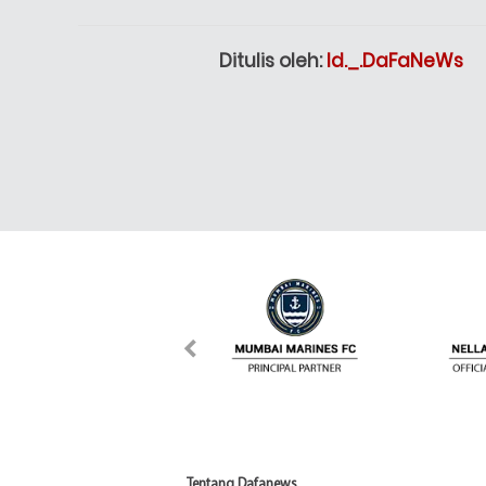
Ditulis oleh:
Id._.DaFaNeWs
Tentang Dafanews