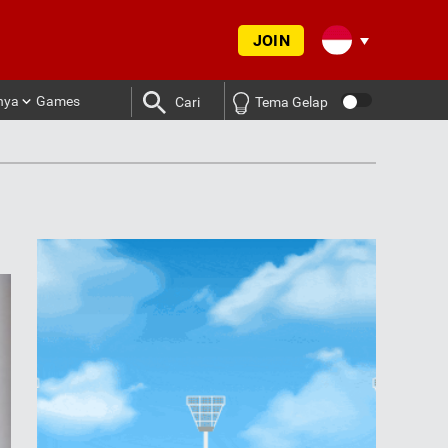
JOIN
nya
Games
Cari
Tema Gelap