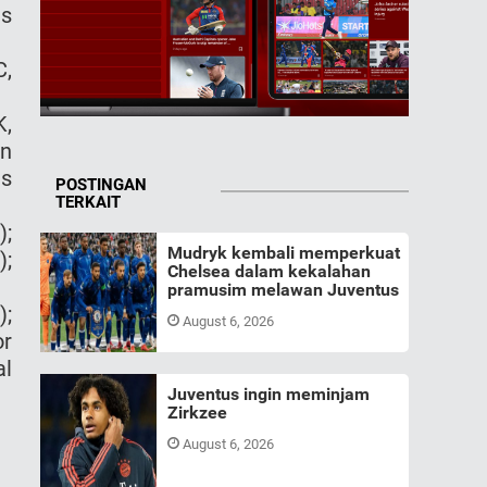
us
C,
K,
in
ns
POSTINGAN
TERKAIT
);
Mudryk kembali memperkuat
);
Chelsea dalam kekalahan
pramusim melawan Juventus
);
August 6, 2026
or
al
Juventus ingin meminjam
Zirkzee
August 6, 2026