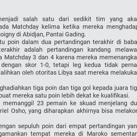
enjadi salah satu dari sedikit tim yang ak
 pada Matchday kelima ketika mereka menghada
oigny di Abidjan, Pantai Gading.
tu poin dalam dua pertandingan terakhir di bab
 terakhir adalah pertandingan kandang melaw
ada Matchday 3 dan 4 karena mereka memenangk
dengan skor 1-0, tetapi leg kedua tidak pern
alihkan oleh otoritas Libya saat mereka melakuk
hadiahkan tiga poin dan tiga gol kepada juara ti
at mereka satu poin lebih dekat ke kualifikasi.
on, memanggil 23 pemain ke skuad menjelang d
iel Osho, yang diharapkan akhirnya bisa melako
engan sepuluh poin dari empat pertandingan ya
gamankan tempat mereka di Maroko sementar