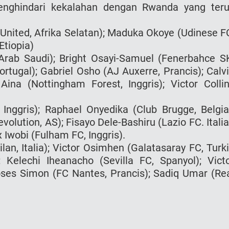
enghindari kekalahan dengan Rwanda yang ter
nited, Afrika Selatan); Maduka Okoye (Udinese F
Etiopia)
Arab Saudi); Bright Osayi-Samuel (Fenerbahce S
rtugal); Gabriel Osho (AJ Auxerre, Prancis); Calv
ina (Nottingham Forest, Inggris); Victor Colli
 Inggris); Raphael Onyedika (Club Brugge, Belgia
lution, AS); Fisayo Dele-Bashiru (Lazio FC. Italia
Iwobi (Fulham FC, Inggris).
 Italia); Victor Osimhen (Galatasaray FC, Turki
 Kelechi Iheanacho (Sevilla FC, Spanyol); Vict
ses Simon (FC Nantes, Prancis); Sadiq Umar (Re