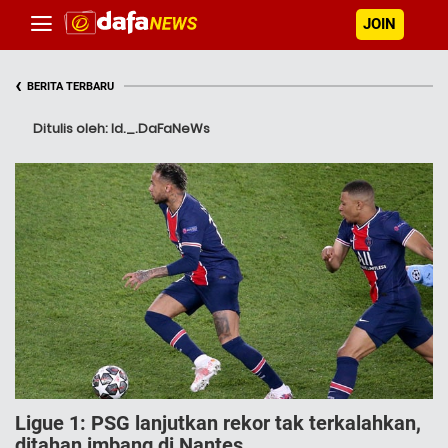
JOIN
‹
BERITA TERBARU
Ditulis oleh: Id._.DaFaNeWs
Ligue 1: PSG lanjutkan rekor tak terkalahkan,
ditahan imbang di Nantes