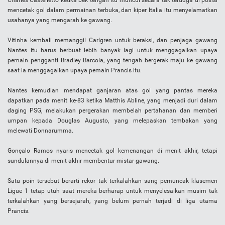
Charles Castelletto ketika bek tengah itu muncul secara tak terduga di posisi
mencetak gol dalam permainan terbuka, dan kiper Italia itu menyelamatkan
usahanya yang mengarah ke gawang.
Vitinha kembali memanggil Carlgren untuk beraksi, dan penjaga gawang
Nantes itu harus berbuat lebih banyak lagi untuk menggagalkan upaya
pemain pengganti Bradley Barcola, yang tengah bergerak maju ke gawang
saat ia menggagalkan upaya pemain Prancis itu.
Nantes kemudian mendapat ganjaran atas gol yang pantas mereka
dapatkan pada menit ke-83 ketika Matthis Abline, yang menjadi duri dalam
daging PSG, melakukan pergerakan membelah pertahanan dan memberi
umpan kepada Douglas Augusto, yang melepaskan tembakan yang
melewati Donnarumma.
Gonçalo Ramos nyaris mencetak gol kemenangan di menit akhir, tetapi
sundulannya di menit akhir membentur mistar gawang.
Satu poin tersebut berarti rekor tak terkalahkan sang pemuncak klasemen
Ligue 1 tetap utuh saat mereka berharap untuk menyelesaikan musim tak
terkalahkan yang bersejarah, yang belum pernah terjadi di liga utama
Prancis.