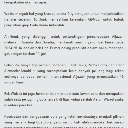
kesepakatan akan tercapai.
Waktu menjadi hal yang krusial, karena City bertujuan untuk menyelesaikan
transfer sebelum 10 Juni, memastikan kelayakan Ait-Nouri untuk babak
penyisihan grup Piala Dunia Antarklub.
Ait-Nouri, yang dipanggil untuk pertandingan persahabatan Aljazair
melawan Rwanda dan Swedia, menikmati musim yang luar biasa pada
2024-25. Ia adalah bek Liga Primer paling produktif dalam hal sumbangan
gol, dengan torehan 11 gol.
Selain itu, hanya tiga pemain bertahan — Leif Davis, Pedro Porro, dan Trent
Alexander-Arnold — yang menciptakan lebih banyak peluang bagi rekan
setimnya daripada pemain internasional Aljazair, yang mencatatkan 46
umpan kunci.
Bek Wolves ini juga bersinar dalam situasi satu lawan satu dan merupakan
salah satu penggiring bola terbaik di liga, kedua setelah Aaron Wan-Bissaka
di antara para bek.
Kecepatan dan penguasaan bola yang ketat membuatnya menjadi pilihan
yang menarik bagi Guardiola, yang sering kali lebih menyukai bek sayap