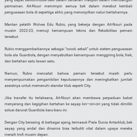
yang dapat berkontribusi baik dalam bertahan maupun dalam membangun
permainan. Ait-Nouri memimpin semua bek dalam merebut kembali
penguasaan bola di sepertiga akhir, yang menonjolkan naluri bertahannya.
Mantan pelatih Wolves Edu Rubio, yang bekerja dengan Ait-Nouri pada
musim 2022-23, memuji kemampuan teknis dan fleksibilitas pemain
tersebut.
Rubio menggambarkannya sebagai “cocok sekali” untuk sistem penguasaan
bola ala Guardiola, dengan menyebutkan kemampuan menggiring bola, fisik,
dan bertahan satu lawan satu.
Namun, Rubio mencatat bahwa pemain tersebut masih perlu
menyempurnakan pengambilan keputusannya dan meningkatkan jumlah
assistnya untuk memenuhi standar klub seperti City.
Jika transfer itu terlaksana, Ait-Nouri akan membawa perpaduan bakat
menyerang dan kegigihan bertahan ke sayap kiri—ciri-ciri yang tidak dimiliki
solusi darurat Guardiola baru-baru ini.
Dengan City bersaing di berbagai ajang, termasuk Piala Dunia Antarklub, bek
sayap yang andal dan dinamis bisa terbukti vital dalam upaya mereka
meraih trofi musim depan.