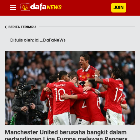
JOIN
‹
BERITA TERBARU
Ditulis oleh: Id._.DaFaNeWs
Manchester United berusaha bangkit dalam
pertandingan Liga Europa melawan Rangers