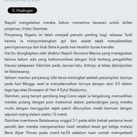
Napoli mengatakan mereka belum menerima tawaran untuk striker
pinjaman, Victor Osimhen.
Penyerang Nigeria ini telah menjadi pemain penting bagi raksasa Turki
karena ia menyumbangkan gol dan assist sejak menyelesaikan
peminjamannya dari klub Serie A pada hari terakhir bursa transfer.
Hal itu diungkapkan oleh direktur Napoli Giovanni Manna yang menegaskan
bahwa belum ada yang berkomunikasi dengan klub tentang pengaktifan
klausul pelepasan Osimhen pada Januari lalu. Artinya, ia tetap dipinjamkan
ke Galatasaray.
Saham mantan penyerang Lille terus meningkat setelah penampilan lainnya
pada hari Minggu saat ia menyelamatkan timnya dengan skor 3-2 dalam
laga liga atas Sivasspor di Yeni 4 Eylul Stadyumu.
Osimhen, yang tampil gemilang bagi Lions sejak ia bergabung, memastikan
mereka pulang dengan poin maksimal dalam pertandingan yang mereka
mulai dengan keunggulan sejak peluit dibunyikan meski bermain dengan
sepuluh orang dalam waktu 15 menit.
Osimhen membawa Galatasaray unggul 2-1 pada akhir babak pertama lewat
penalti, dan mereka mengamankan hasil tersebut lewat gol ketiga melalui
Baris Alper Yilmaz pada menit ke-53 sebelum tuan rumah memperkecil