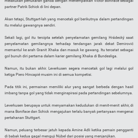
melakukan pertukaran ganda dengan menempatkan Victor Boniface sebagai
partner Patrik Schick di lini depan.
Akan tetapi, Stuttgart-lah yang mencetak gol berikutnya dalam pertandingan
itu melalui gawangnya sendiri.
Sekali lagi, gol itu tercipta setelah penyelamatan gemilang Hrádecký saat
penyelamatan gemilangnya terhadap tendangan jarak dekat Demirović
memantul ke arah Granit Xhaka dan masuk ke gawang. Itu tercatat sebagai
gol bunuh diri pertama dalam karier gemilang Xhaka di Bundesliga.
Namun, itu bukan akhir. Leverkusen segera mencetak gol lagi melalui gol
ketiga Piero Hincapié musim ini di semua kompetisi.
Pada titik ini, permainan memiliki alur yang sangat berbeda dengan hasil
imbang tanpa gol yang tidak menginspirasi pada pertandingan sebelumnya.
Leverkusen berupaya untuk menyamakan kedudukan di menit-menit akhir, di
mana Boniface dan Schick mengajukan terlalu banyak pertanyaan mengenai
pertahanan Stuttgart.
Namun, peluang terbesar jatuh kepada Amine Adli ketika pemain pengganti
di babak kedua gagal menguji Nübel dari posisi yang menjanjikan.