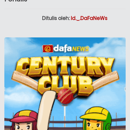
Ditulis oleh:
Id._.DaFaNeWs