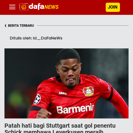
JOIN
‹
BERITA TERBARU
Ditulis oleh: Id._.DaFaNeWs
Patah hati bagi Stuttgart saat gol penentu
Schick membawa Leverkusen meraih