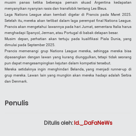
musim panas ketika beberapa pemain skuad Argentina kedapatan
menyanyikan nyanyian rasis dan transfobik tentang Les Bleus.
Laga Nations League akan kembali digelar di Prancis pada Maret 2025.
Setelah itu, mereka akan terlibat dalam laga perempat final Nations League.
Prancis akan mengetahui lawannya pada hari Jumat, sementara Italia harus
menghadapi Spanyol, Jerman, atau Portugal di babak delapan besar.
Musim depan, perhatian akan tertuju pada kualifikasi Piala Dunia, yang
dimulai pada September 2025.
Prancis memenangi grup Nations League mereka, sehingga mereka bisa
dipasangkan dengan lawan yang kurang diunggulkan, tetapi tidak seorang
pun dapat mengesampingkan kejutan dalam kompetisi tersebut.
Mereka setidaknya ingin menghindari Belanda, yang menjadi runner-up di
grup mereka. Lawan lain yang mungkin akan mereka hadapi adalah Serbia
dan Denmark.
Penulis
Ditulis oleh:
Id._.DaFaNeWs