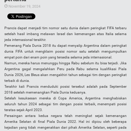
November 19, 2024
Prancis dapat menjadi tim nomor satu dunia dalam peringkat FIFA terbaru
setelah hasil imbang melawan Israel dan kemenangan atas Italia selama
jeda internasional terakhir.
Pemenang Piala Dunia 2018 itu dapat menyalip Argentina dalam peringkat
dunia FIFA untuk mengklaim posisi nomor satu setelah mengumpulkan
empat poin dari enam poin yang tersedia selama jeda internasional.
Namun, mereka harus menunggu hingga Rabu sebelum itu bisa terjadi. Jika
Argentina gagal mengalahkan Peru pada Rabu selama kualifikasi Piala
Dunia 2026, Les Bleus akan mengakhiri tahun sebagai tim dengan peringkat
terbaik di dunia.
Terakhir kali Prancis menduduki posisi tersebut adalah pada September
2018 setelah memenangkan Piala Dunia keduanya.
Setelah kesuksesan mereka di Copa America, Argentina menghabiskan
seluruh tahun 2024 sebagai tim dengan posisi terbaik, menempati posisi
teratas sejak April 2023.
Persaingan antara kedua negara telah meningkat sejak kemenangan
Amerika Selatan di final Piala Dunia 2022. Hal ini dipicu oleh beberapa
kejadian yang tidak mengenakkan dari pihak Amerika Selatan, seperti pada