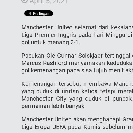
April 5, 2021
Manchester United selamat dari kekalah
Liga Premier Inggris pada hari Minggu di
gol untuk menang 2-1.
Pasukan Ole Gunnar Solskjaer tertinggal
Marcus Rashford menyamakan kedudukan
gol kemenangan pada sisa tujuh menit akh
Kemenangan tersebut membawa Mancheste
yang duduk di urutan ketiga tetapi merek
Manchester City yang duduk di puncak
permainan lebih banyak.
Manchester United akan menghadapi Gran
Liga Eropa UEFA pada Kamis sebelum me