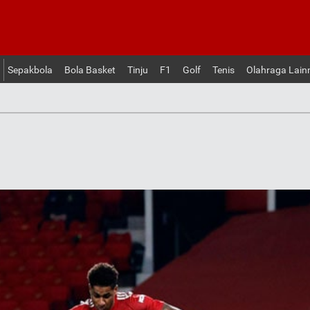
Sepakbola
Bola Basket
Tinju
F1
Golf
Tenis
Olahraga Lain