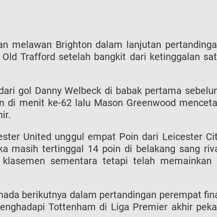
an melawan Brighton dalam lanjutan pertanding
 Old Trafford setelah bangkit dari ketinggalan sa
 dari gol Danny Welbeck di babak pertama sebel
 di menit ke-62 lalu Mason Greenwood mencet
ir.
r United unggul empat Poin dari Leicester Ci
a masih tertinggal 14 poin di belakang sang riv
 klasemen sementara tetapi telah memainkan
ada berikutnya dalam pertandingan perempat fin
nghadapi Tottenham di Liga Premier akhir pek