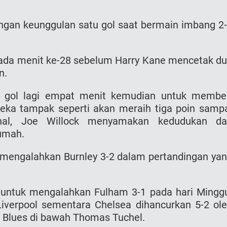
ngan keunggulan satu gol saat bermain imbang 2
ada menit ke-28 sebelum Harry Kane mencetak d
n.
u gol lagi empat menit kemudian untuk membe
eka tampak seperti akan meraih tiga poin samp
enal, Joe Willock menyamakan kedudukan da
umah.
 mengalahkan Burnley 3-2 dalam pertandingan ya
an untuk mengalahkan Fulham 3-1 pada hari Mingg
Liverpool sementara Chelsea dihancurkan 5-2 ol
Blues di bawah Thomas Tuchel.