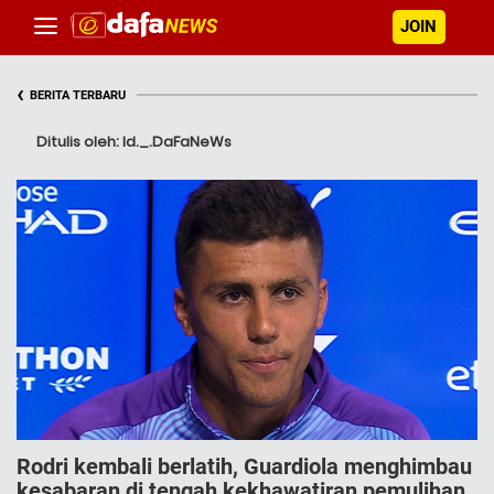
JOIN
‹
BERITA TERBARU
Ditulis oleh: Id._.DaFaNeWs
Rodri kembali berlatih, Guardiola menghimbau
kesabaran di tengah kekhawatiran pemulihan