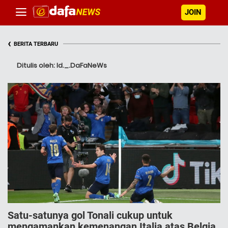
JOIN
‹
BERITA TERBARU
Ditulis oleh: Id._.DaFaNeWs
Satu-satunya gol Tonali cukup untuk
mengamankan kemenangan Italia atas Belgia