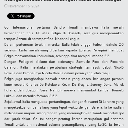
November 15, 2024
Gol internasional pertama Sandro Tonali membawa Italia meraih
kemenangan tipis 1-0 atas Belgia di Brussels, sekaligus mengamankan
tempat Azzurri di perempat final Nations League.
Dalam pertemuan terakhir mereka, Italia telah unggul terlebih dahulu 2-0
sebelum kartu merah yang diberikan kepada Lorenzo Pellegrini membuat
Belgia menyamakan kedudukan, sehingga skor menjadi imbang 2-2.
Dengan Pellegrini diskors dan cederanya Samuele Ricci dan Riccardo
Calafiori, Italia melakukan perubahan strategis, termasuk debut Nicolò
Rovella dan kembalinya Nicolò Barella dalam peran yang lebih maju.
Belgia juga menghadapi banyak pemain yang absen, kehilangan pemain
kunci seperti Charles De Ketelaere, Kevin De Bruyne, Jeremy Doku, Malick
Fofana, dan Joaquin Seys. Namun, mereka menyambut kembali Romelu
Lukaku dan memilih formasi 3-5-2.
Sejak awal, Italia menguasai pertandingan, dengan Giovanni Di Lorenzo yang
mengeksekusi umpan silang yang tepat waktu dengan Barella. Ia kemudian
melepaskan umpan silang rendah yang memungkinkan Tonali mencetak gol
dari jarak dekat. Gol ini sangat penting karena merupakan gol pertama
Tonali untuk tim nasional selama penampilannya yang ke-20; ia belum