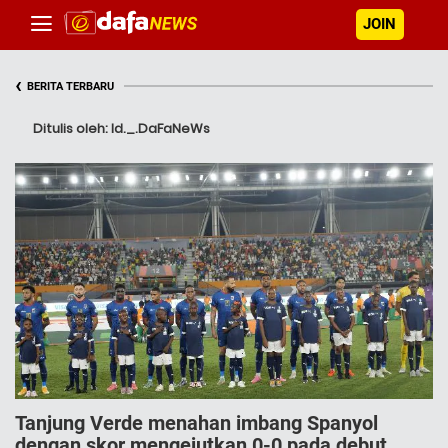
JOIN
‹
BERITA TERBARU
Ditulis oleh: Id._.DaFaNeWs
Tanjung Verde menahan imbang Spanyol
dengan skor mengejutkan 0-0 pada debut