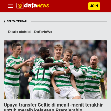
JOIN
‹
BERITA TERBARU
Ditulis oleh: Id._.DaFaNeWs
Upaya transfer Celtic di menit-menit terakhir
untuk meraih kejayaan Premiership