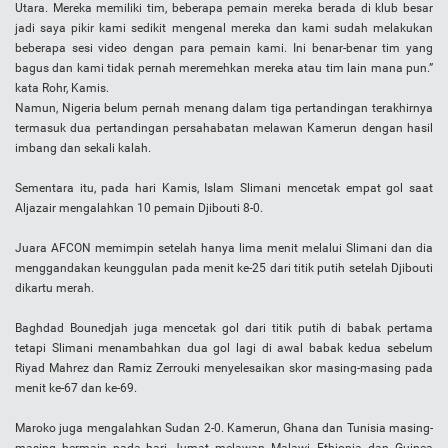
Utara. Mereka memiliki tim, beberapa pemain mereka berada di klub besar
jadi saya pikir kami sedikit mengenal mereka dan kami sudah melakukan
beberapa sesi video dengan para pemain kami. Ini benar-benar tim yang
bagus dan kami tidak pernah meremehkan mereka atau tim lain mana pun.”
kata Rohr, Kamis.
Namun, Nigeria belum pernah menang dalam tiga pertandingan terakhirnya
termasuk dua pertandingan persahabatan melawan Kamerun dengan hasil
imbang dan sekali kalah.
Sementara itu, pada hari Kamis, Islam Slimani mencetak empat gol saat
Aljazair mengalahkan 10 pemain Djibouti 8-0.
Juara AFCON memimpin setelah hanya lima menit melalui Slimani dan dia
menggandakan keunggulan pada menit ke-25 dari titik putih setelah Djibouti
dikartu merah.
Baghdad Bounedjah juga mencetak gol dari titik putih di babak pertama
tetapi Slimani menambahkan dua gol lagi di awal babak kedua sebelum
Riyad Mahrez dan Ramiz Zerrouki menyelesaikan skor masing-masing pada
menit ke-67 dan ke-69.
Maroko juga mengalahkan Sudan 2-0. Kamerun, Ghana dan Tunisia masing-