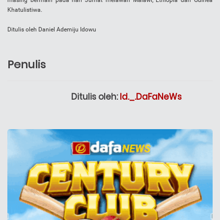
masing bermain pada hari Jumat melawan Malawi, Ethiopia dan Guinea
Khatulistiwa.
Ditulis oleh Daniel Ademiju Idowu
Penulis
Ditulis oleh:
Id._.DaFaNeWs