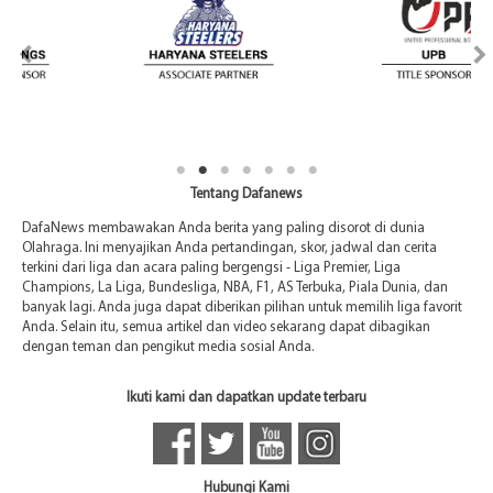
Tentang Dafanews
DafaNews membawakan Anda berita yang paling disorot di dunia
Olahraga. Ini menyajikan Anda pertandingan, skor, jadwal dan cerita
terkini dari liga dan acara paling bergengsi - Liga Premier, Liga
Champions, La Liga, Bundesliga, NBA, F1, AS Terbuka, Piala Dunia, dan
banyak lagi. Anda juga dapat diberikan pilihan untuk memilih liga favorit
Anda. Selain itu, semua artikel dan video sekarang dapat dibagikan
dengan teman dan pengikut media sosial Anda.
Ikuti kami dan dapatkan update terbaru
Hubungi Kami