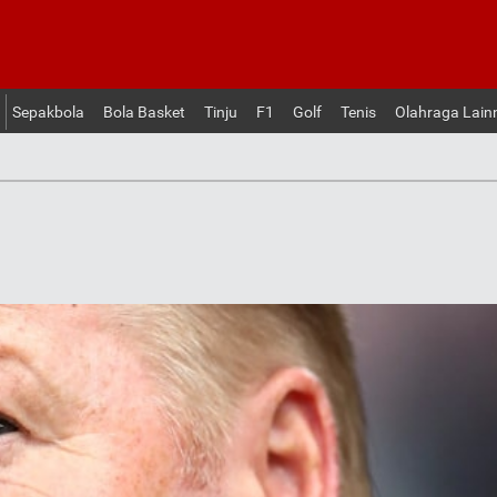
Sepakbola
Bola Basket
Tinju
F1
Golf
Tenis
Olahraga Lain