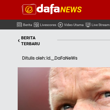
Berita
Livescores
Video Utama
Live Stream
BERITA
‹
TERBARU
Ditulis oleh: Id._.DaFaNeWs