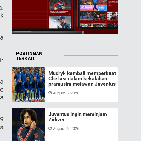
a.
uk
La
POSTINGAN
m-
TERKAIT
Mudryk kembali memperkuat
Chelsea dalam kekalahan
sa
pramusim melawan Juventus
co
August 6, 2026
ga
Juventus ingin meminjam
19
Zirkzee
La
August 6, 2026