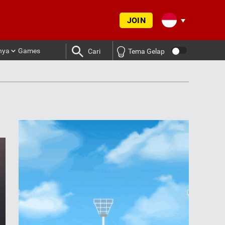
JOIN
nya
Games
Cari
Tema Gelap