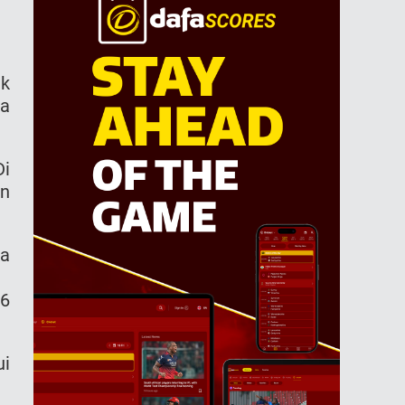
ak
La
Di
an
ka
26
ui