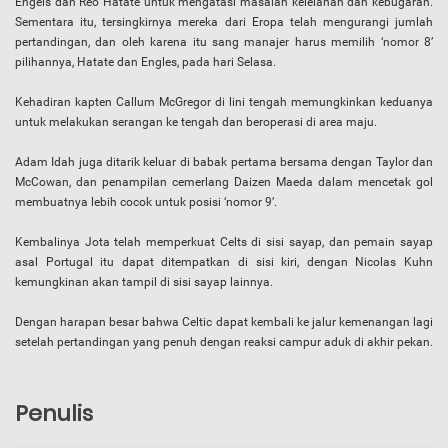
Engels dan Reo Hatate untuk mengatasi masalah kelelahan dan kebugaran.
Sementara itu, tersingkirnya mereka dari Eropa telah mengurangi jumlah
pertandingan, dan oleh karena itu sang manajer harus memilih ‘nomor 8’
pilihannya, Hatate dan Engles, pada hari Selasa.
Kehadiran kapten Callum McGregor di lini tengah memungkinkan keduanya
untuk melakukan serangan ke tengah dan beroperasi di area maju.
Adam Idah juga ditarik keluar di babak pertama bersama dengan Taylor dan
McCowan, dan penampilan cemerlang Daizen Maeda dalam mencetak gol
membuatnya lebih cocok untuk posisi ‘nomor 9’.
Kembalinya Jota telah memperkuat Celts di sisi sayap, dan pemain sayap
asal Portugal itu dapat ditempatkan di sisi kiri, dengan Nicolas Kuhn
kemungkinan akan tampil di sisi sayap lainnya.
Dengan harapan besar bahwa Celtic dapat kembali ke jalur kemenangan lagi
setelah pertandingan yang penuh dengan reaksi campur aduk di akhir pekan.
Penulis