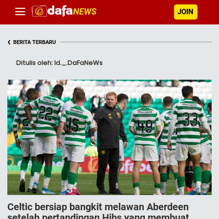
JOIN
‹
BERITA TERBARU
Ditulis oleh: Id._.DaFaNeWs
Celtic bersiap bangkit melawan Aberdeen
setelah pertandingan Hibs yang membuat