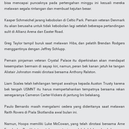
bisa mencapai puncaknya pada pertengahan minggu ini kecuali mereka
melawan segala rintangan dan membuat kejutan besar.
Kasper Schmeichel jarang kebobolan di Celtic Park. Pemain veteran Denmark
itu akan berusaha untuk tidak kebobolan lagi setelah beberapa pertandingan
sulit di Allianz Arena dan Easter Road.
Greg Taylor tampil buruk saat melawan Hibs, dan pelatih Brendan Rodgers
menggantinya dengan Jeffrey Schlupp.
Pemain pinjaman veteran Crystal Palace itu diperkirakan akan mendapat
kesempatan bermain di sayap kiri, namun, peran bek kanan jatuh ke tangan
Alistair Johnston meski dirotasi bersama Anthony Ralston.
Liam Scales telah kehilangan tempat awalnya kepada Auston Trusty karena
bek tengah USMNT itu harus mempertahankan tempatnya bersama rekan
senegaranya Cameron Carter-Vickers di jantung lini belakang.
Paulo Bernardo masih mengalami cedera yang dideritanya saat melawan
Raith Rovers di Piala Skotlandia awal bulan ini.
Namun, Hoops memiliki Luke McCowan, yang telah dirotasi bersama Arne